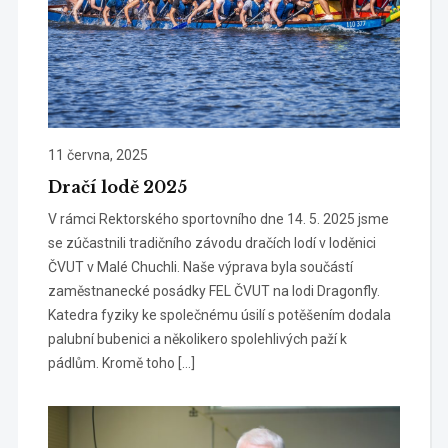
11 června, 2025
Dračí lodě 2025
V rámci Rektorského sportovního dne 14. 5. 2025 jsme
se zúčastnili tradičního závodu dračích lodí v loděnici
ČVUT v Malé Chuchli. Naše výprava byla součástí
zaměstnanecké posádky FEL ČVUT na lodi Dragonfly.
Katedra fyziky ke společnému úsilí s potěšením dodala
palubní bubenici a několikero spolehlivých paží k
pádlům. Kromě toho […]