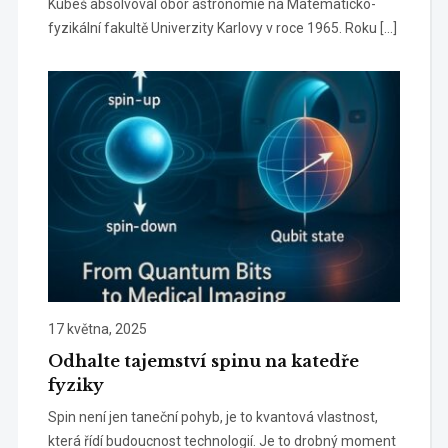
Kubeš absolvoval obor astronomie na Matematicko-
fyzikální fakultě Univerzity Karlovy v roce 1965. Roku […]
17 května, 2025
Odhalte tajemství spinu na katedře
fyziky
Spin není jen taneční pohyb, je to kvantová vlastnost,
která řídí budoucnost technologií. Je to drobný moment