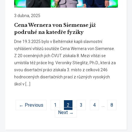
3 dubna, 2025
Cena Wernera von Siemense již
podruhé na katedře fyziky
Dne 19.3.2025 bylo v Beltémské kapli slavnostní
vyhlášení vítězů soutěže Cena Wernera von Siemense.
Z 20 oceněných jich ČVUT získala 8. Mezi vítězi se
umístila též práce Ing. Veroniky Stieglitz, Ph.D., která za
svou disertační práci získala 3. místo z celkově 246
hodnocených disertačních prací z různých vysokých
škol v […]
← Previous
1
2
3
4
…
8
Next →