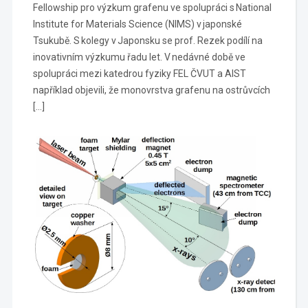
Fellowship pro výzkum grafenu ve spolupráci s National
Institute for Materials Science (NIMS) v japonské
Tsukubě. S kolegy v Japonsku se prof. Rezek podílí na
inovativním výzkumu řadu let. V nedávné době ve
spolupráci mezi katedrou fyziky FEL ČVUT a AIST
například objevili, že monovrstva grafenu na ostrůvcích
[…]