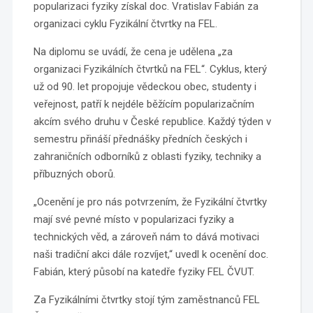
popularizaci fyziky získal doc. Vratislav Fabián za
organizaci cyklu Fyzikální čtvrtky na FEL.
Na diplomu se uvádí, že cena je udělena „za
organizaci Fyzikálních čtvrtků na FEL“. Cyklus, který
už od 90. let propojuje vědeckou obec, studenty i
veřejnost, patří k nejdéle běžícím popularizačním
akcím svého druhu v České republice. Každý týden v
semestru přináší přednášky předních českých i
zahraničních odborníků z oblasti fyziky, techniky a
příbuzných oborů.
„Ocenění je pro nás potvrzením, že Fyzikální čtvrtky
mají své pevné místo v popularizaci fyziky a
technických věd, a zároveň nám to dává motivaci
naši tradiční akci dále rozvíjet,“ uvedl k ocenění doc.
Fabián, který působí na katedře fyziky FEL ČVUT.
Za Fyzikálními čtvrtky stojí tým zaměstnanců FEL