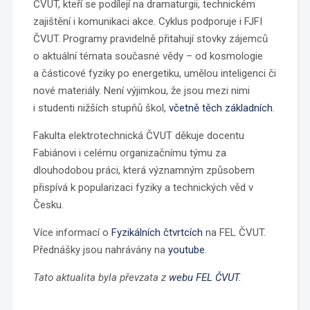
ČVUT, kteří se podílejí na dramaturgii, technickém
zajištění i komunikaci akce. Cyklus podporuje i FJFI
ČVUT. Programy pravidelně přitahují stovky zájemců
o aktuální témata současné vědy – od kosmologie
a částicové fyziky po energetiku, umělou inteligenci či
nové materiály. Není výjimkou, že jsou mezi nimi
i studenti nižších stupňů škol,
včetně těch základních
.
Fakulta elektrotechnická ČVUT děkuje docentu
Fabiánovi i celému organizačnímu týmu za
dlouhodobou práci, která významným způsobem
přispívá k popularizaci fyziky a technických věd v
Česku.
Více informací o
Fyzikálních čtvrtcích
na FEL ČVUT.
Přednášky jsou nahrávány na
youtube
.
Tato aktualita byla převzata z
webu FEL ČVUT
.