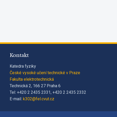
Kontakt
Katedra fyziky
České vysoké učení technické v Praze
Fakulta elektrotechnická
Technická 2, 166 27 Praha 6
Tel: +420 2 2435 2331, +420 2 2435 2332
E-mail:
k302@fel.cvut.cz