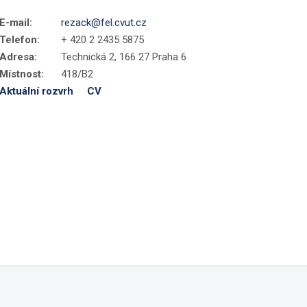
E-mail:
rezack@fel.cvut.cz
Telefon:
+ 420 2 2435 5875
Adresa:
Technická 2, 166 27 Praha 6
Místnost:
418/B2
Aktuální rozvrh
CV