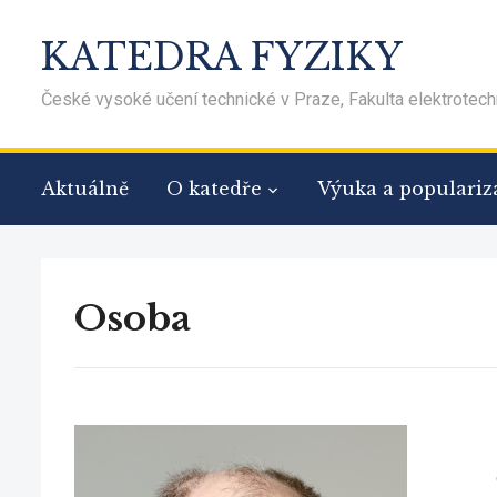
KATEDRA FYZIKY
České vysoké učení technické v Praze, Fakulta elektrotech
Aktuálně
O katedře
Výuka a populariz
Osoba