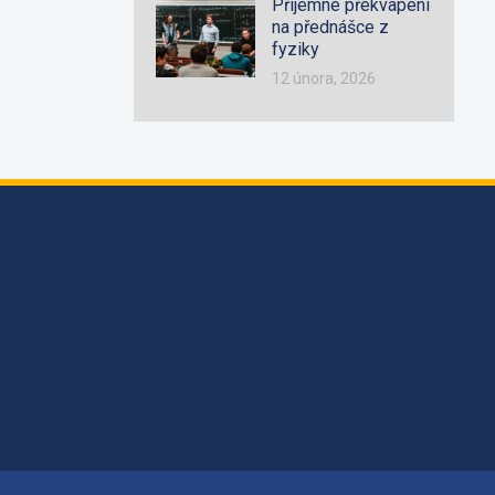
Příjemné překvapení
na přednášce z
fyziky
12 února, 2026