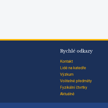
Rychlé odkazy
Kontakt
Lidé na katedře
Výzkum
Volitelné předměty
Fyzikální čtvrtky
Aktuálně