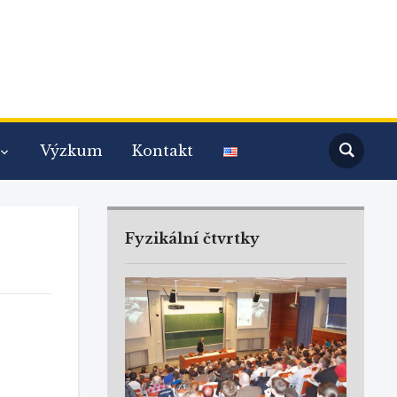
Výzkum
Kontakt
Fyzikální čtvrtky