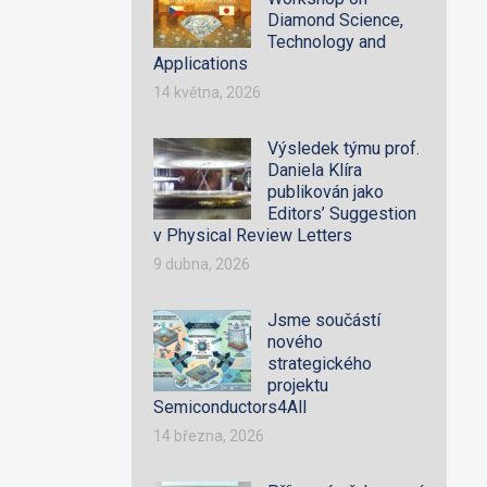
Diamond Science,
Technology and
Applications
14 května, 2026
Výsledek týmu prof.
Daniela Klíra
publikován jako
Editors’ Suggestion
v Physical Review Letters
9 dubna, 2026
Jsme součástí
nového
strategického
projektu
Semiconductors4All
14 března, 2026